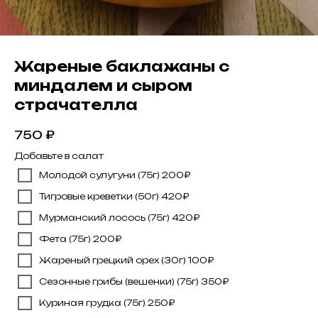
Жареные баклажаны с
миндалем и сыром
страчателла
750
₽
Добавьте в салат
Молодой сулугуни (75г) 200₽
Тигровые креветки (50г) 420₽
Мурманский лосось (75г) 420₽
Фета (75г) 200₽
Жареный грецкий орех (30г) 100₽
Сезонные грибы (вешенки) (75г) 350₽
Куриная грудка (75г) 250₽