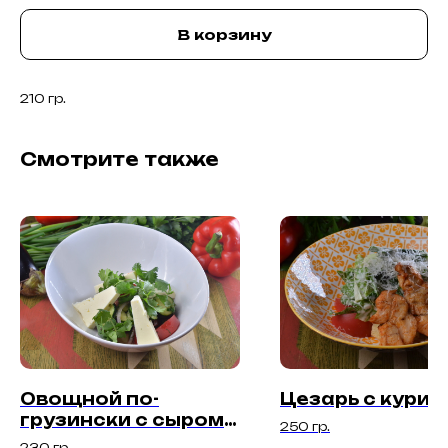
В корзину
210 гр.
Смотрите также
Овощной по-
Цезарь с куриц
грузински с сыром
250 гр.
сулугуни
230 гр.