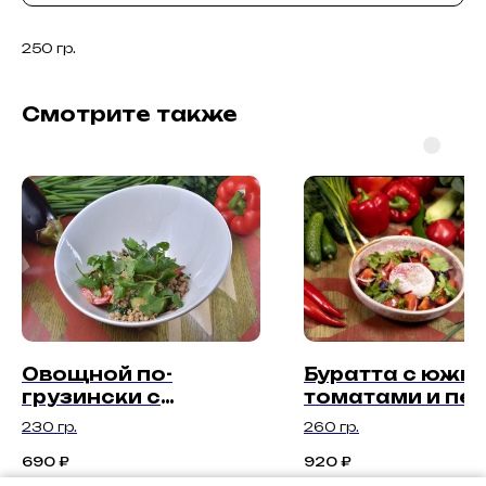
250 гр.
Смотрите также
Овощной по-
Буратта с южн
грузински с
томатами и пе
грецким орехом
из трав
230 гр.
260 гр.
690
₽
920
₽