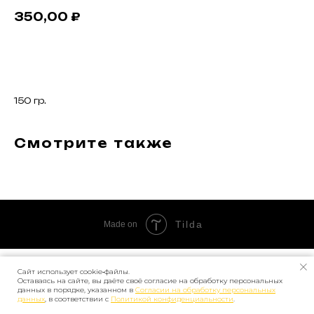
350,00
₽
В корзину
150 гр.
Смотрите также
Tilda
Made on
Сайт использует cookie‑файлы.
Оставаясь на сайте, вы даёте своё согласие на обработку персональных
данных в порядке, указанном в
Согласии на обработку персональных
данных
, в соответствии с
Политикой конфиденциальности
.